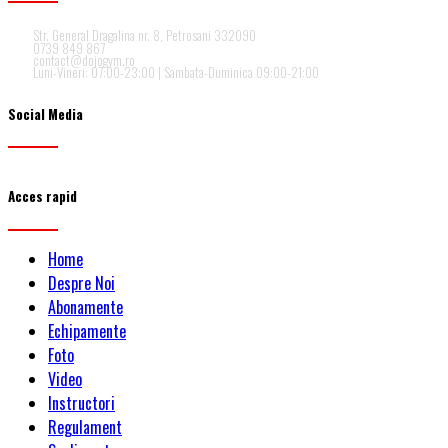
Str. General Dragalina nr. 8, Petrosani 332090
0739 849 867
contact@dojogym.ro
Luni-Vineri: 07:00-23:00 | Sambata-Duminica 09:00-21:00
Social Media
Acces rapid
Home
Despre Noi
Abonamente
Echipamente
Foto
Video
Instructori
Regulament