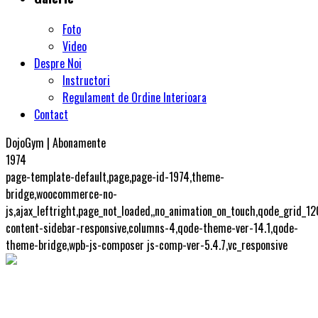
Foto
Video
Despre Noi
Instructori
Regulament de Ordine Interioara
Contact
DojoGym | Abonamente
1974
page-template-default,page,page-id-1974,theme-
bridge,woocommerce-no-
js,ajax_leftright,page_not_loaded,,no_animation_on_touch,qode_grid_1
content-sidebar-responsive,columns-4,qode-theme-ver-14.1,qode-
theme-bridge,wpb-js-composer js-comp-ver-5.4.7,vc_responsive