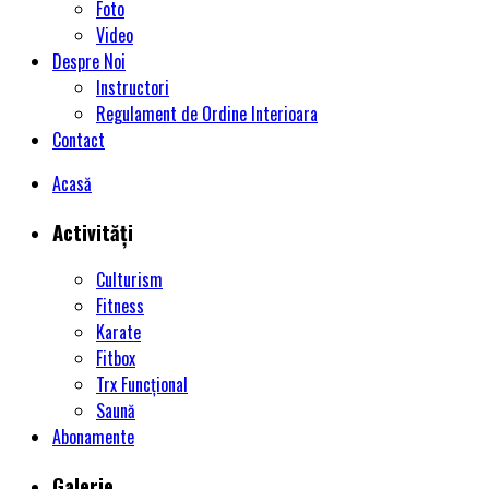
Foto
Video
Despre Noi
Instructori
Regulament de Ordine Interioara
Contact
Acasă
Activități
Culturism
Fitness
Karate
Fitbox
Trx Funcțional
Saună
Abonamente
Galerie