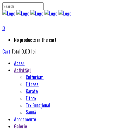
0
No products in the cart.
Cart
Total:
0,00
lei
Acasă
Activități
Culturism
Fitness
Karate
Fitbox
Trx Funcțional
Saună
Abonamente
Galerie