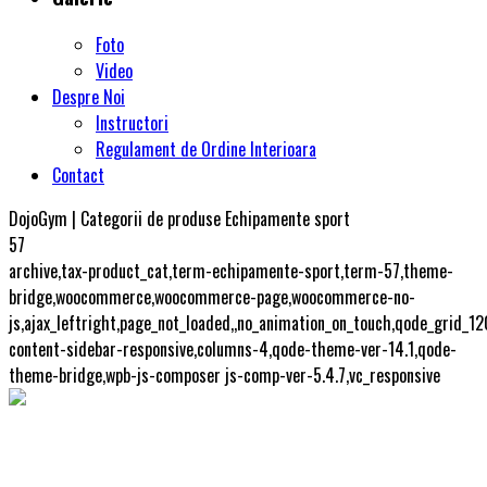
Foto
Video
Despre Noi
Instructori
Regulament de Ordine Interioara
Contact
DojoGym | Categorii de produse Echipamente sport
57
archive,tax-product_cat,term-echipamente-sport,term-57,theme-
bridge,woocommerce,woocommerce-page,woocommerce-no-
js,ajax_leftright,page_not_loaded,,no_animation_on_touch,qode_grid_1
content-sidebar-responsive,columns-4,qode-theme-ver-14.1,qode-
theme-bridge,wpb-js-composer js-comp-ver-5.4.7,vc_responsive