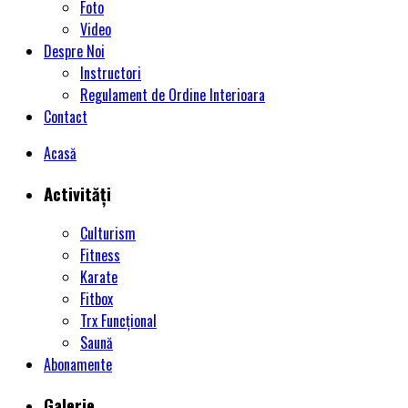
Foto
Video
Despre Noi
Instructori
Regulament de Ordine Interioara
Contact
Acasă
Activități
Culturism
Fitness
Karate
Fitbox
Trx Funcțional
Saună
Abonamente
Galerie