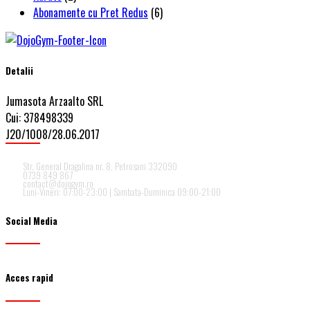
Abonamente cu Pret Redus
(6)
Detalii
Jumasota Arzaalto SRL
Cui: 378498339
J20/1008/28.06.2017
Str. General Dragalina nr. 8, Petrosani 332090
0739 849 867
contact@dojogym.ro
Luni-Vineri: 07:00-23:00 | Sambata-Duminica 09:00-21:00
Social Media
Acces rapid