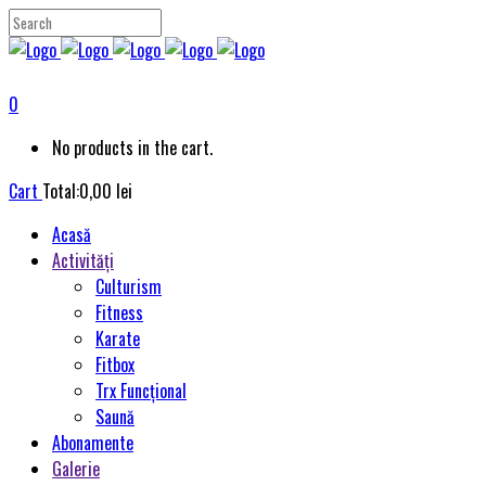
0
No products in the cart.
Cart
Total:
0,00
lei
Acasă
Activități
Culturism
Fitness
Karate
Fitbox
Trx Funcțional
Saună
Abonamente
Galerie