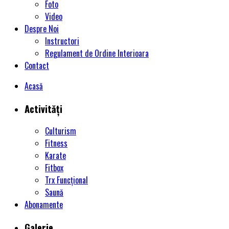
Foto
Video
Despre Noi
Instructori
Regulament de Ordine Interioara
Contact
Acasă
Activități
Culturism
Fitness
Karate
Fitbox
Trx Funcțional
Saună
Abonamente
Galerie