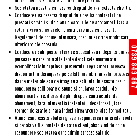
materialelor vizualizate sau detinute pe stick.
Societatea noastra isi rezerva dreptul de a-si selecta clientii.
Conducerea isi rezerva dreptul de a rezilia contractul de
prestari servicii si de a anula cardurile de abonament fara a
returna vreo suma acelor clienti care incalca prezentul
Regulament de ordine interioara, precum si orice modificari
ulterioare ale acestuia.
0739 849 
Conducerea salii poate interzice accesul sau indeparta din sala
persoanele care, prin alte fapte decat cele enumerate
exemplificativ in cuprinsul prezentului regulament, creeaza
disconfort, ii deranjeaza pe ceilalti membrii ai salii, provoaca
daune materiale sau de imagine a salii etc. In aceste cazuri
conducerea salii poate dispune si anularea cardului de
abonament si rezilierea de plin drept a contractului de
abonament, fara interventia instantei judecatoresti, fara
termen de gratie si fara indeplinirea vreunei alte formalitati.
Atunci cand exista abateri grave, raspunderea materiala, civila
si penala va fi suportata de catre client, absolvind de orice
raspundere societatea care administreaza sala de