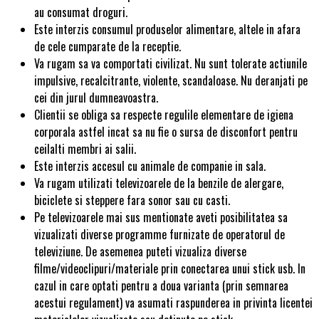
au consumat droguri.
Este interzis consumul produselor alimentare, altele in afara
de cele cumparate de la receptie.
Va rugam sa va comportati civilizat. Nu sunt tolerate actiunile
impulsive, recalcitrante, violente, scandaloase. Nu deranjati pe
cei din jurul dumneavoastra.
Clientii se obliga sa respecte regulile elementare de igiena
corporala astfel incat sa nu fie o sursa de disconfort pentru
ceilalti membri ai salii.
Este interzis accesul cu animale de companie in sala.
Va rugam utilizati televizoarele de la benzile de alergare,
biciclete si steppere fara sonor sau cu casti.
Pe televizoarele mai sus mentionate aveti posibilitatea sa
vizualizati diverse programme furnizate de operatorul de
televiziune. De asemenea puteti vizualiza diverse
filme/videoclipuri/materiale prin conectarea unui stick usb. In
cazul in care optati pentru a doua varianta (prin semnarea
acestui regulament) va asumati raspunderea in privinta licentei