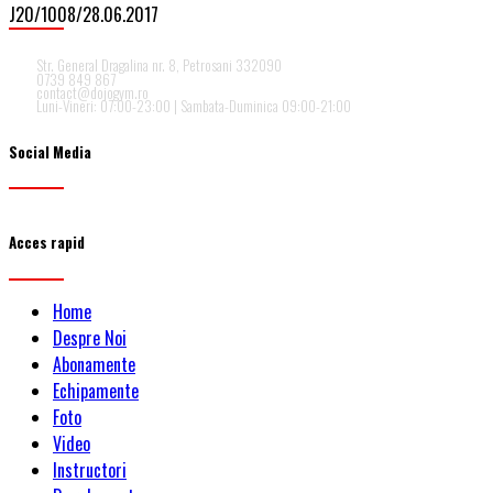
J20/1008/28.06.2017
Str. General Dragalina nr. 8, Petrosani 332090
0739 849 867
contact@dojogym.ro
Luni-Vineri: 07:00-23:00 | Sambata-Duminica 09:00-21:00
Social Media
Acces rapid
Home
Despre Noi
Abonamente
Echipamente
Foto
Video
Instructori