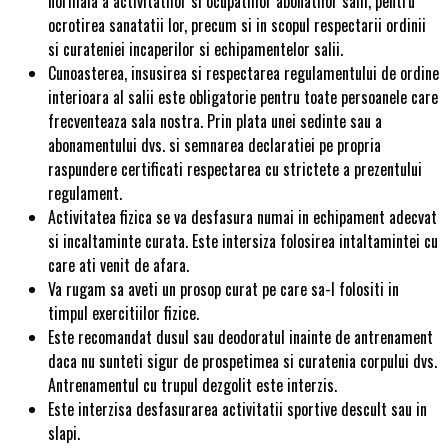
normala a activitatilor si ocupatiilor abonatilor salii, pentru
ocrotirea sanatatii lor, precum si in scopul respectarii ordinii
si curateniei incaperilor si echipamentelor salii.
Cunoasterea, insusirea si respectarea regulamentului de ordine
interioara al salii este obligatorie pentru toate persoanele care
frecventeaza sala nostra. Prin plata unei sedinte sau a
abonamentului dvs. si semnarea declaratiei pe propria
raspundere certificati respectarea cu strictete a prezentului
regulament.
Activitatea fizica se va desfasura numai in echipament adecvat
si incaltaminte curata. Este intersiza folosirea intaltamintei cu
care ati venit de afara.
Va rugam sa aveti un prosop curat pe care sa-l folositi in
timpul exercitiilor fizice.
Este recomandat dusul sau deodoratul inainte de antrenament
daca nu sunteti sigur de prospetimea si curatenia corpului dvs.
Antrenamentul cu trupul dezgolit este interzis.
Este interzisa desfasurarea activitatii sportive descult sau in
slapi.