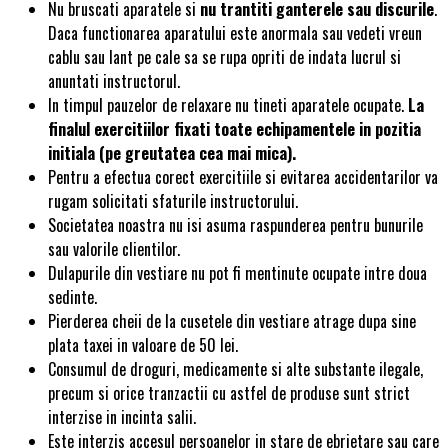
Nu bruscati aparatele si
nu trantiti ganterele sau discurile
.
Daca functionarea aparatului este anormala sau vedeti vreun
cablu sau lant pe cale sa se rupa opriti de indata lucrul si
anuntati instructorul.
In timpul pauzelor de relaxare nu tineti aparatele ocupate.
La
finalul exercitiilor fixati toate echipamentele in pozitia
initiala (pe greutatea cea mai mica).
Pentru a efectua corect exercitiile si evitarea accidentarilor va
rugam solicitati sfaturile instructorului.
Societatea noastra nu isi asuma raspunderea pentru bunurile
sau valorile clientilor.
Dulapurile din vestiare nu pot fi mentinute ocupate intre doua
sedinte.
Pierderea cheii de la cusetele din vestiare atrage dupa sine
plata taxei in valoare de 50 lei.
Consumul de droguri, medicamente si alte substante ilegale,
precum si orice tranzactii cu astfel de produse sunt strict
interzise in incinta salii.
Este interzis accesul persoanelor in stare de ebrietare sau care