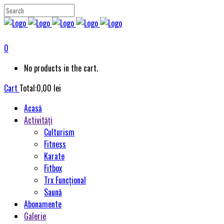
0
No products in the cart.
Cart
Total:
0,00
lei
Acasă
Activități
Culturism
Fitness
Karate
Fitbox
Trx Funcțional
Saună
Abonamente
Galerie