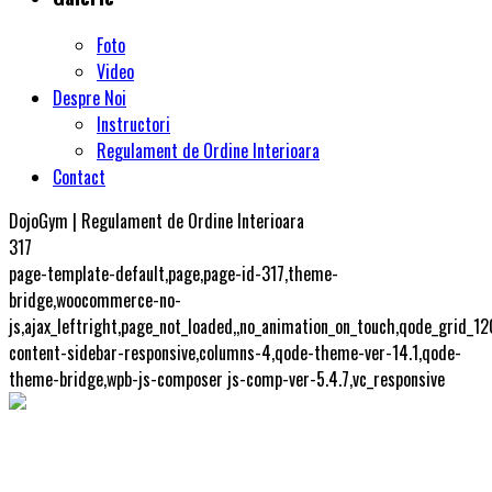
Foto
Video
Despre Noi
Instructori
Regulament de Ordine Interioara
Contact
DojoGym | Regulament de Ordine Interioara
317
page-template-default,page,page-id-317,theme-
bridge,woocommerce-no-
js,ajax_leftright,page_not_loaded,,no_animation_on_touch,qode_grid_1
content-sidebar-responsive,columns-4,qode-theme-ver-14.1,qode-
theme-bridge,wpb-js-composer js-comp-ver-5.4.7,vc_responsive