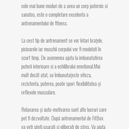
cele mai bune moduri de a avea un corp puternic si
sanatos, este o completare excelenta a
antrenamentului de fitness.
La cest tip de antrenament se vor întari braţele,
picioarele iar muschii corpului vor fi modelati în
scurt timp. De asemenea ajuta la imbunatatirea
puterii interioare si a echilibrului emotional.Mai
mult decât atat, se îmbunataţeste viteza,
rezistenta, puterea, poate spori flexibilitatea şi
reflexele musculare.
Relaxarea şi auto-motivarea sunt alte lucruri care
pot fi dezvoltate. După antrenamentul de FitBox
va veti simti uşurati şi eliberati de stres. Va ajuta