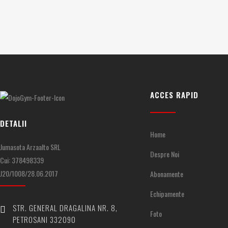
ACCES RAPID
DETALII
Home
Jumasota Arzaalto SRL
Despre Noi
Cui: 378498339
J20/1008/28.06.2017
Abonamente
Echipamente
STR. GENERAL DRAGALINA NR. 8,
Foto
PETROSANI 332090