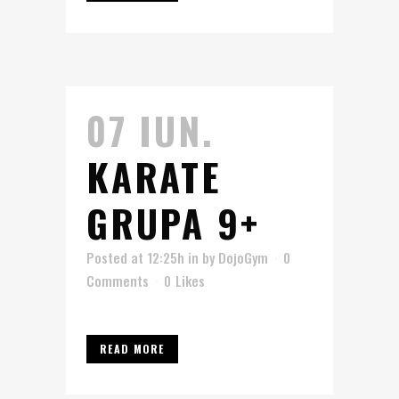
07 IUN.
KARATE
GRUPA 9+
Posted at 12:25h
in
by
DojoGym
0
Comments
0
Likes
READ MORE