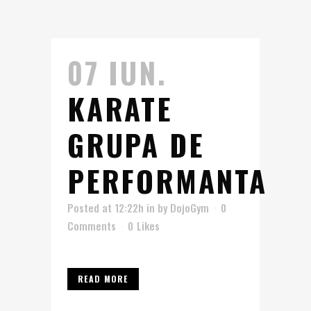
07 IUN.
KARATE
GRUPA DE
PERFORMANTA
Posted at 12:22h
in
by
DojoGym
0
Comments
0
Likes
READ MORE