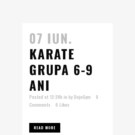
07 IUN.
KARATE
GRUPA 6-9
ANI
Posted at 12:28h
in
by
DojoGym
0
Comments
0
Likes
READ MORE