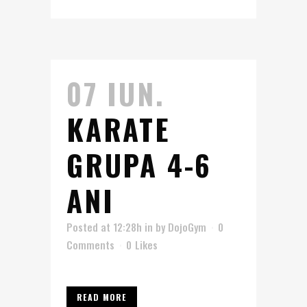
07 IUN.
KARATE
GRUPA 4-6
ANI
Posted at 12:28h
in
by
DojoGym
0
Comments
0
Likes
READ MORE