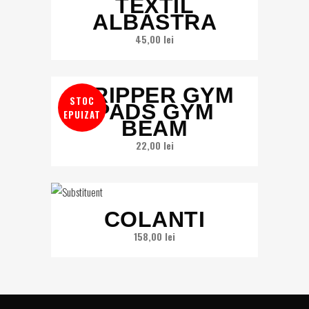
TEXTIL
ALBASTRA
45,00
lei
GRIPPER GYM
STOC
PADS GYM
EPUIZAT
BEAM
22,00
lei
COLANTI
158,00
lei