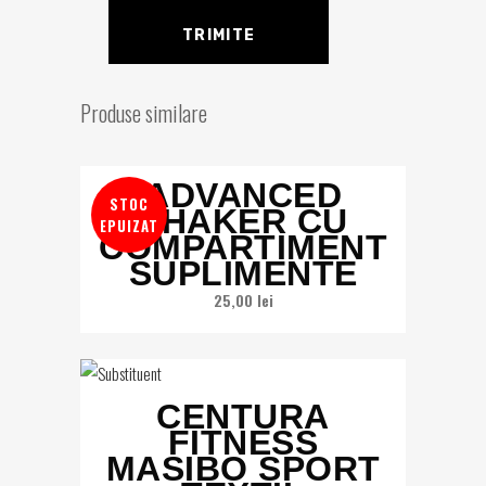
Produse similare
ADVANCED
STOC
SHAKER CU
EPUIZAT
COMPARTIMENT
SUPLIMENTE
25,00
lei
CENTURA
FITNESS
MASIBO SPORT