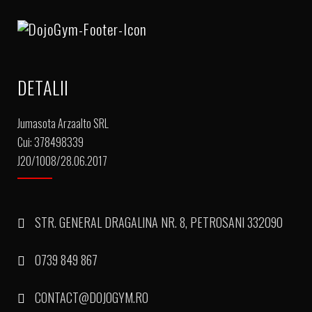
DETALII
Jumasota Arzaalto SRL
Cui: 378498339
J20/1008/28.06.2017
STR. GENERAL DRAGALINA NR. 8, PETROSANI 332090
0739 849 867
CONTACT@DOJOGYM.RO