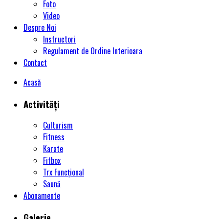
Foto
Video
Despre Noi
Instructori
Regulament de Ordine Interioara
Contact
Acasă
Activități
Culturism
Fitness
Karate
Fitbox
Trx Funcțional
Saună
Abonamente
Galerie