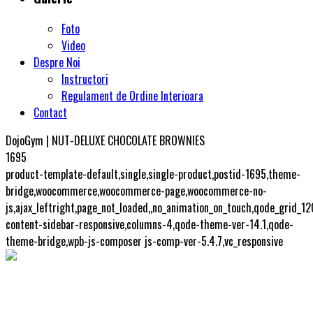
Foto
Video
Despre Noi
Instructori
Regulament de Ordine Interioara
Contact
DojoGym | NUT-DELUXE CHOCOLATE BROWNIES
1695
product-template-default,single,single-product,postid-1695,theme-
bridge,woocommerce,woocommerce-page,woocommerce-no-
js,ajax_leftright,page_not_loaded,,no_animation_on_touch,qode_grid_1
content-sidebar-responsive,columns-4,qode-theme-ver-14.1,qode-
theme-bridge,wpb-js-composer js-comp-ver-5.4.7,vc_responsive