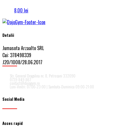
8,00
lei
Detalii
Jumasota Arzaalto SRL
Cui: 378498339
J20/1008/28.06.2017
Str. General Dragalina nr. 8, Petrosani 332090
0739 849 867
contact@dojogym.ro
Luni-Vineri: 07:00-23:00 | Sambata-Duminica 09:00-21:00
Social Media
Acces rapid