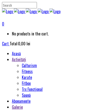
0
No products in the cart.
Cart
Total:
0,00
lei
Acasă
Activități
Culturism
Fitness
Karate
Fitbox
Trx Funcțional
Saună
Abonamente
Galerie