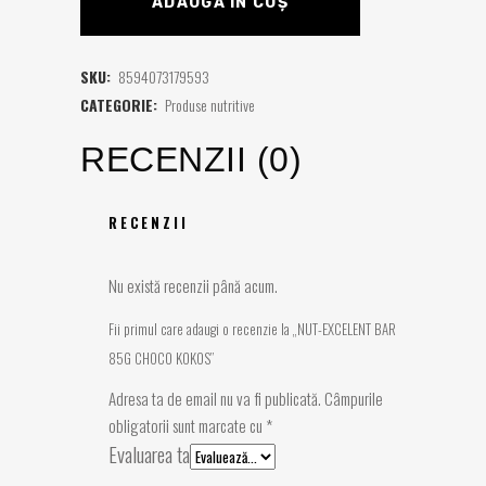
ADAUGĂ ÎN COȘ
SKU:
8594073179593
CATEGORIE:
Produse nutritive
RECENZII (0)
RECENZII
Nu există recenzii până acum.
Fii primul care adaugi o recenzie la „NUT-EXCELENT BAR
85G CHOCO KOKOS”
Adresa ta de email nu va fi publicată.
Câmpurile
obligatorii sunt marcate cu
*
Evaluarea ta