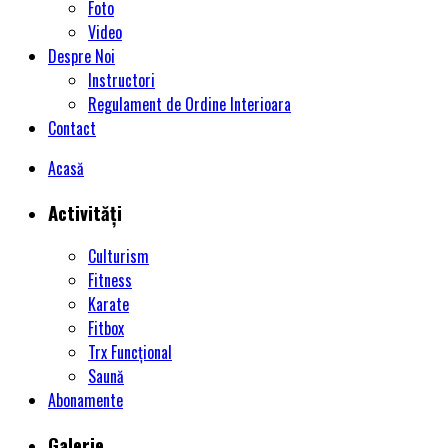
Foto
Video
Despre Noi
Instructori
Regulament de Ordine Interioara
Contact
Acasă
Activități
Culturism
Fitness
Karate
Fitbox
Trx Funcțional
Saună
Abonamente
Galerie