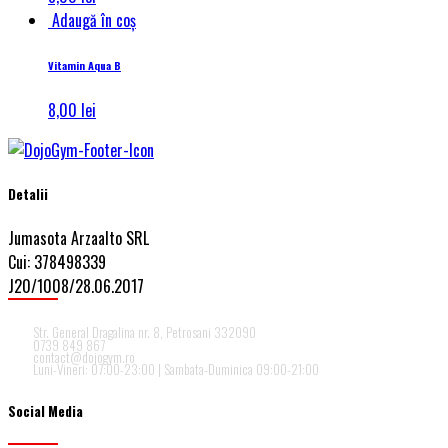
Adaugă în coș
Vitamin Aqua B
8,00
lei
Detalii
Jumasota Arzaalto SRL
Cui: 378498339
J20/1008/28.06.2017
Str. General Dragalina nr. 8, Petrosani 332090
0739 849 867
contact@dojogym.ro
Luni-Vineri: 07:00-23:00 | Sambata-Duminica 09:00-21:00
Social Media