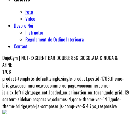
Foto
Video
Despre Noi
Instructori
Regulament de Ordine Interioara
Contact
DojoGym | NUT-EXCELENT BAR DOUBLE 85G CIOCOLATA & NUGA &
AFINE
1706
product-template-default,single,single-product,postid-1706,theme-
bridge,woocommerce,woocommerce-page,woocommerce-no-
js,ajax_leftright,page_not_loaded,,no_animation_on_touch,qode_grid_1
content-sidebar-responsive,columns-4,qode-theme-ver-14.1,qode-
theme-bridge,wpb-js-composer js-comp-ver-5.4.7,vc_responsive