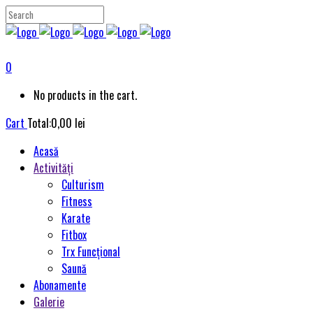
0
No products in the cart.
Cart
Total:
0,00
lei
Acasă
Activități
Culturism
Fitness
Karate
Fitbox
Trx Funcțional
Saună
Abonamente
Galerie