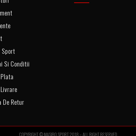
ament
ente
t
 Sport
i Si Conditii
 Plata
 Livrare
a De Retur
COPYRIGHT © MASIBO SPORT 2018 – ALL RIGHT RESERVED