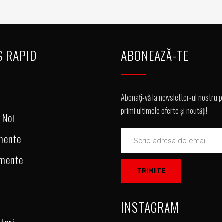
S RAPID
ABONEAZĂ-TE
Abonați-vă la newsletter-ul nostru 
primi ultimele oferte și noutăți!
 Noi
mente
amente
INSTAGRAM
tori