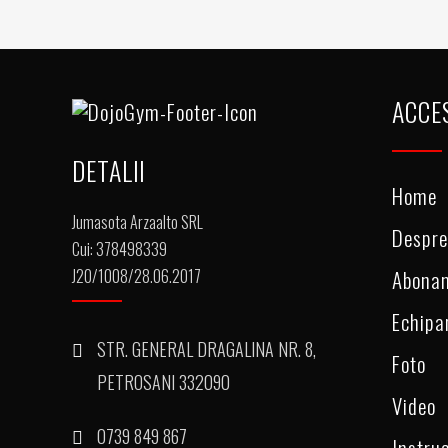
ACCE
DETALII
Home
Jumasota Arzaalto SRL
Despre
Cui: 378498339
J20/1008/28.06.2017
Abona
Echip
STR. GENERAL DRAGALINA NR. 8,
Foto
PETROSANI 332090
Video
0739 849 867
Instruc