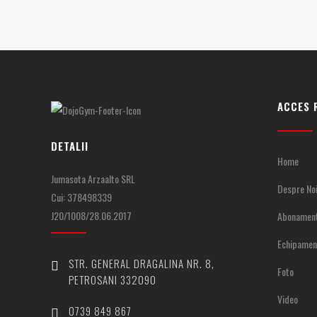
ACCES 
DETALII
Home
Jumasota Arzaalto SRL
Despre No
Cui: 378498339
J20/1008/28.06.2017
Abonamen
Echipamen
STR. GENERAL DRAGALINA NR. 8,
Foto
PETROSANI 332090
Video
0739 849 867