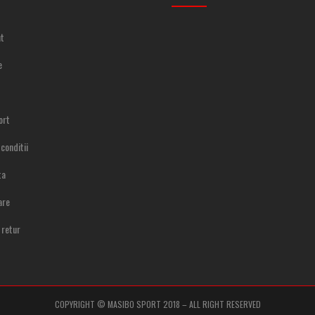
t
e
ort
conditii
ta
are
 retur
COPYRIGHT © MASIBO SPORT 2018 – ALL RIGHT RESERVED