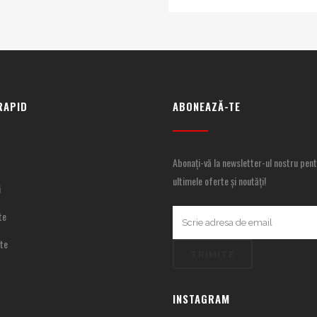
RAPID
ABONEAZĂ-TE
Abonați-vă la newsletter-ul nostru pent
ultimele oferte și noutăți!
i
te
te
INSTAGRAM