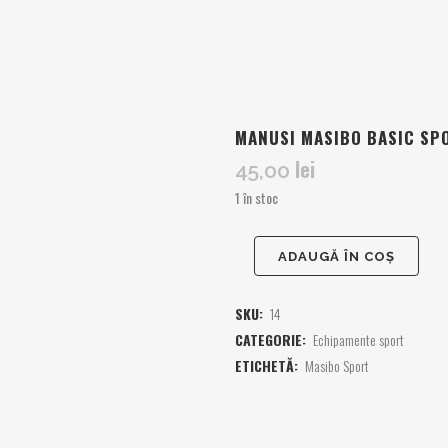
MANUSI MASIBO BASIC SP
lei
45,00
1 în stoc
ADAUGĂ ÎN COȘ
SKU:
14
CATEGORIE:
Echipamente sport
ETICHETĂ:
Masibo Sport