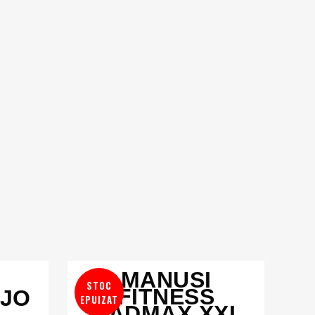
MANUSI
STOC
FITNESS
OJO
EPUIZAT
MADMAX XXL