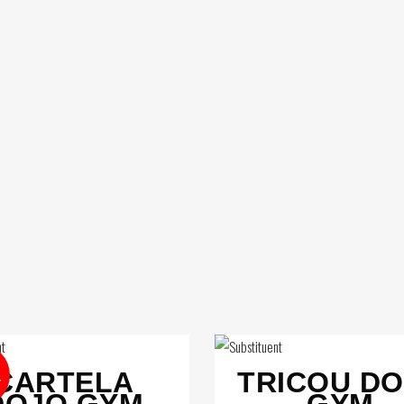
CARTELA
TRICOU D
T