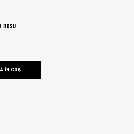
T ROSU
Ă ÎN COȘ