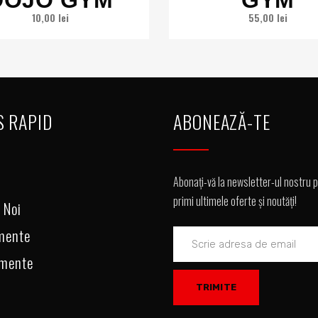
DOJO GYM
GYM
10,00
lei
55,00
lei
S RAPID
ABONEAZĂ-TE
Abonați-vă la newsletter-ul nostru 
primi ultimele oferte și noutăți!
 Noi
mente
amente