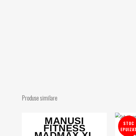
Produse similare
MANUSI
STOC
FITNESS
EPUIZA
MADMAX XL