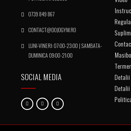
Instruc
0739 849 867
Regul
CONTACT@DOJOGYM.RO
Suplim
Contac
LUNI-VINERI: 07:00-23:00 | SAMBATA-
Masibo
DUMINICA 09:00-21:00
Termen
SOCIAL MEDIA
Detalii
Detalii
Politic