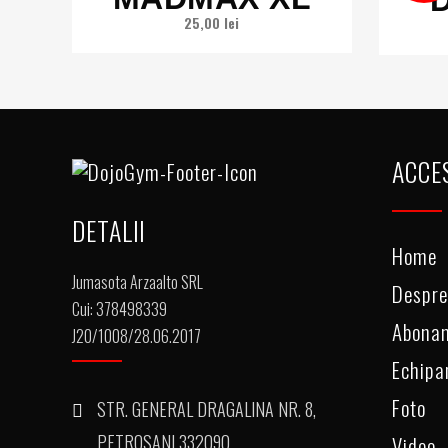
25,00
lei
ACCE
DETALII
Home
Jumasota Arzaalto SRL
Despre
Cui: 378498339
Abona
J20/1008/28.06.2017
Echip
Foto
STR. GENERAL DRAGALINA NR. 8,
PETROSANI 332090
Video